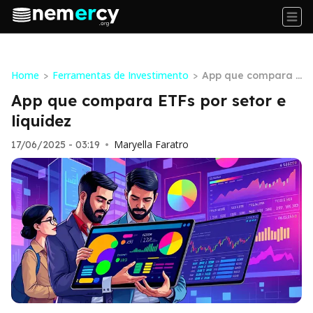
Home
Ferramentas de Investimento
>
>
App que compara E
TFs por setor e liqui
App que compara ETFs por setor e
dez
liquidez
Maryella Faratro
17/06/2025 - 03:19
•