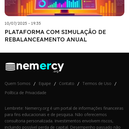
10/07/2025 - 19:35
PLATAFORMA COM SIMULAÇÃO DE
REBALANCEAMENTO ANUAL
Quem Somos
Equipe
Contato
Termos de Uso
/
/
/
/
Política de Privacidade
Lembrete: Nemercy.org é um portal de informações financeiras
para fins educacionais e de pesquisa. Não oferecemos
consultoria personalizada. Investimentos envolvem riscos,
incluindo possível perda de capital. Desempenho passado não