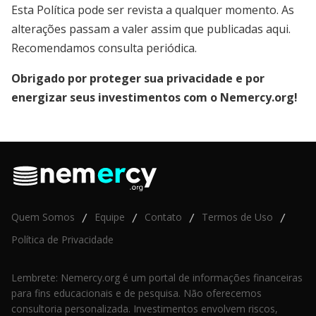
Esta Política pode ser revista a qualquer momento. As
alterações passam a valer assim que publicadas aqui.
Recomendamos consulta periódica.
Obrigado por proteger sua privacidade e por
energizar seus investimentos com o Nemercy.org!
Quem Somos
Equipe
Contato
Termos de Uso
/
/
/
/
Política de Privacidade
Lembrete: Nemercy.org é um portal de informações financeiras
para fins educacionais e de pesquisa. Não oferecemos
consultoria personalizada. Investimentos envolvem riscos,