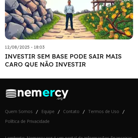
12/08/2025 - 18:03
INVESTIR SEM BASE PODE SAIR MAIS
CARO QUE NÃO INVESTIR
Quem Somos
Equipe
Contato
Termos de Uso
/
/
/
/
Política de Privacidade
Lembrete: Nemercy.org é um portal de informações financeiras