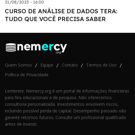
31/08/2025 - 16:00
CURSO DE ANÁLISE DE DADOS TERA:
TUDO QUE VOCÊ PRECISA SABER
Quem Somos
Equipe
Contato
Termos de Uso
/
/
/
/
Política de Privacidade
Lembrete: Nemercy.org é um portal de informações financeiras
para fins educacionais e de pesquisa. Não oferecemos
consultoria personalizada. Investimentos envolvem riscos,
incluindo possível perda de capital. Desempenho passado não
garante retornos futuros. Consulte um profissional qualificado
antes de investir.