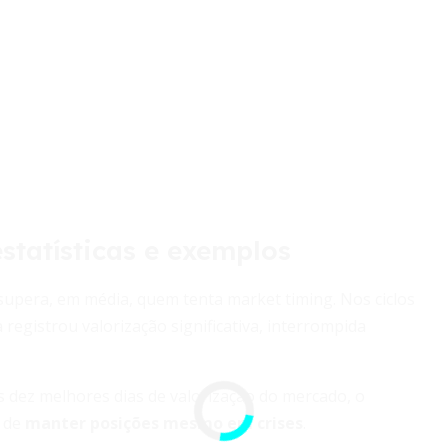
tatísticas e exemplos
supera, em média, quem tenta market timing. Nos ciclos
 registrou valorização significativa, interrompida
 dez melhores dias de valorização do mercado, o
a de
manter posições mesmo em crises
.