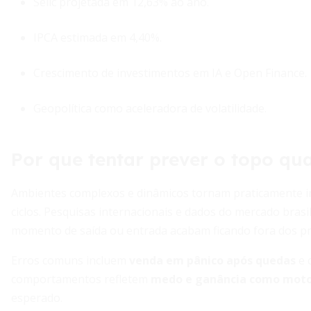
Selic projetada em 12,63% ao ano.
IPCA estimada em 4,40%.
Crescimento de investimentos em IA e Open Finance.
Geopolítica como aceleradora de volatilidade.
Por que tentar prever o topo qu
Ambientes complexos e dinâmicos tornam praticamente im
ciclos. Pesquisas internacionais e dados do mercado brasi
momento de saída ou entrada acabam ficando fora dos prin
Erros comuns incluem
venda em pânico após quedas
e 
comportamentos refletem
medo e ganância como mot
esperado.