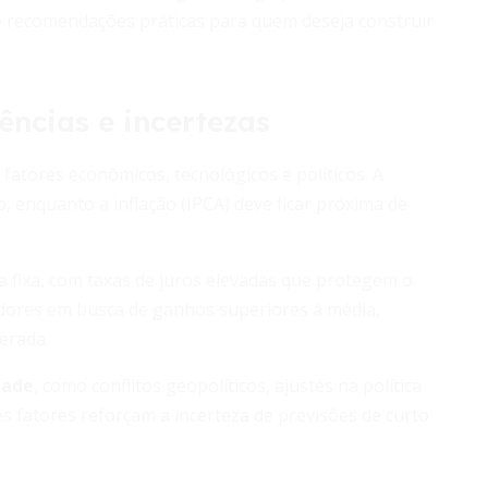
 recomendações práticas para quem deseja construir
ncias e incertezas
atores econômicos, tecnológicos e políticos. A
 enquanto a inflação (IPCA) deve ficar próxima de
a fixa, com taxas de juros elevadas que protegem o
tidores em busca de ganhos superiores à média,
erada.
dade
, como conflitos geopolíticos, ajustes na política
s fatores reforçam a incerteza de previsões de curto