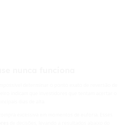
ase nunca funciona
possível determinar o ponto exato de reversão de
leiro indicam que investidores que tentam acertar o
cipais dias de alta.
compra excessiva em momentos de euforia. Esses
ores
de decisões, levando a resultados abaixo do