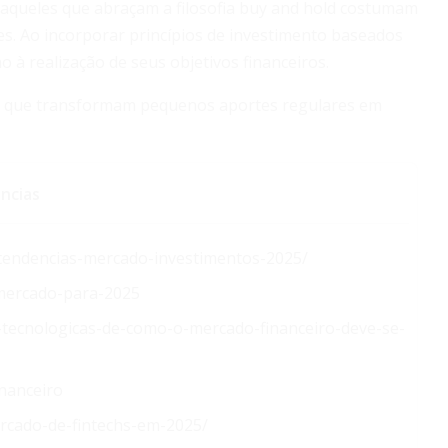
aqueles que abraçam a filosofia buy and hold costumam
s. Ao incorporar princípios de investimento baseados
 à realização de seus objetivos financeiros.
s que transformam pequenos aportes regulares em
ncias
s/tendencias-mercado-investimentos-2025/
mercado-para-2025
-tecnologicas-de-como-o-mercado-financeiro-deve-se-
inanceiro
rcado-de-fintechs-em-2025/