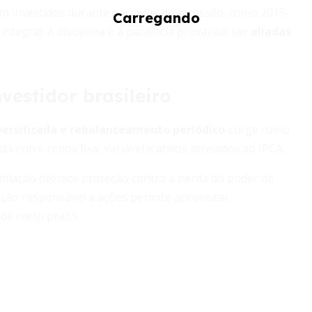
m investidos durante períodos de recessão, como 2015-
tegral. A disciplina e a paciência provaram ser
aliadas
vestidor brasileiro
iversificada e rebalanceamento periódico
surge como
entre renda fixa, variável e ativos atrelados ao IPCA.
 inflação oferece proteção contra a perda do poder de
sição responsável a ações permite aproveitar
de curto prazo.