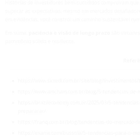
Histórias de investidores bem-sucedidos comprovam que 
superar as expectativas, mesmo em mercados desafiadore
em evidências, você constrói um caminho sustentável rumo
Em suma,
paciência e visão de longo prazo
são virtude
patrimônio sólido e resiliente.
Referê
https://www.sicredi.com.br/site/blog/investimento
https://www.amcham.com.br/blog/5-tendencias-de-
https://brazileconomy.com.br/2025/03/5-tendencias
prepararar/
https://franq.com.br/blog/tendencias-do-mercado-f
https://exame.com/bussola/5-tendencias-para-o-me