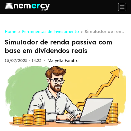
Home
Ferramentas de Investimento
>
>
Simulador de rend
a passiva com base
Simulador de renda passiva com
em dividendos reai
base em dividendos reais
s
Maryella Faratro
13/07/2025 - 14:23
•