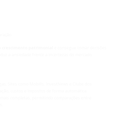
aração
o crescimento patrimonial
e consegue tomar decisões
duz a ansiedade frente a incertezas do mercado.
gas. Sites como Mobills, InvestNews e Clube dos
ação, custos e impostos de forma automática.
 mais completas, permitindo comparações entre
s.