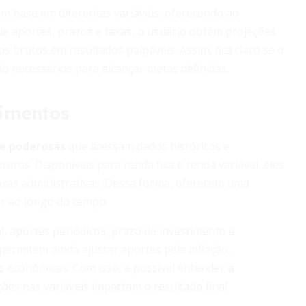
m base em diferentes variáveis, oferecendo ao
 de aportes, prazos e taxas, o usuário obtém projeções
 brutos em resultados palpáveis. Assim, fica claro se o
ão necessários para alcançar metas definidas.
timentos
e poderosas
que acessam dados históricos e
ros. Disponíveis para renda fixa e renda variável, eles
taxas administrativas. Dessa forma, oferecem uma
ir ao longo do tempo.
, aportes periódicos, prazo de investimento e
permitem ainda ajustar aportes pela inflação,
es econômicas. Com isso, é possível entender
a
es nas variáveis impactam o resultado final.