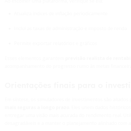
Ao escolher uma plataforma, verifique se ela:
Atualiza índices de inflação periodicamente
Inclui as taxas de administração e imposto de renda
Permite exportar relatórios e gráficos
Esses elementos garantem
previsão realista de rentab
acompanhamento do progresso rumo às metas financeira
Orientações finais para o invest
Em síntese, os simuladores de investimentos são aliado
mais seguras a longo prazo
. Eles unem dados históricos
entregar uma visão mais acurada do rendimento real. Util
desagradáveis e a manter o planejamento alinhado com a