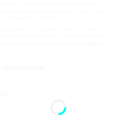
o elevada, produtos tradicionais como a poupança
ocasionando perda do poder de compra. Logo, entender
ger e expandir o patrimônio.
mo aposentadoria e compra de imóveis. Sem o devido
que pareciam próximos podem se tornar inalcançáveis.
os, ajudam a antecipar riscos e a definir estratégias
s simuladores
s
flação