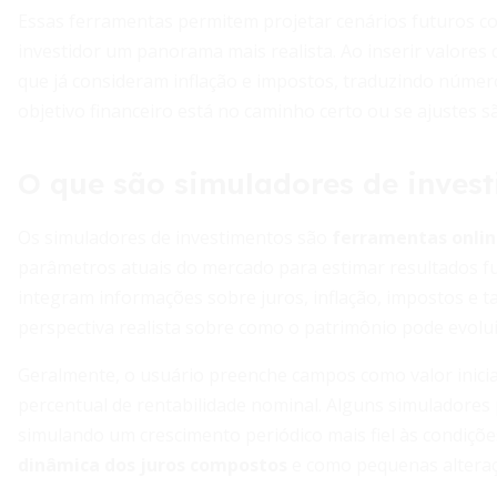
Essas ferramentas permitem projetar cenários futuros co
investidor um panorama mais realista. Ao inserir valores
que já consideram inflação e impostos, traduzindo números
objetivo financeiro está no caminho certo ou se ajustes s
O que são simuladores de inves
Os simuladores de investimentos são
ferramentas onlin
parâmetros atuais do mercado para estimar resultados futu
integram informações sobre juros, inflação, impostos e 
perspectiva realista sobre como o patrimônio pode evolu
Geralmente, o usuário preenche campos como valor inicial
percentual de rentabilidade nominal. Alguns simuladores 
simulando um crescimento periódico mais fiel às condiçõ
dinâmica dos juros compostos
e como pequenas alteraçõ