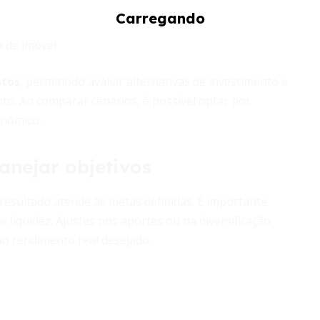
 de imóvel
stos
, permitindo avaliar alternativas de investimento e
nto. Ao comparar cenários, é possível optar por
onômico.
anejar objetivos
 resultado atende às metas definidas. É importante
e liquidez. Ajustes nos aportes ou na diversificação
ao rendimento real desejado.