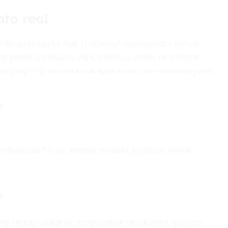
to real
al do rendimento real. O nominal representa o ganho
a o ganho líquido, ou seja, quanto o poder de compra
de preços. Concentrar-se apenas no valor nominal pode
s:
nflação de 5% no mesmo período, o cálculo ficaria
?
m alta rentabilidade nominal podem resultar em ganhos