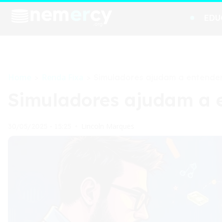
EDU
Home
Renda Fixa
>
>
Simuladores ajudam a entender
Simuladores ajudam a e
Lincoln Marques
30/05/2025 - 15:25
•