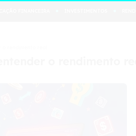
CAÇÃO FINANCEIRA
INVESTIMENTOS
REND
 o rendimento real
ntender o rendimento re