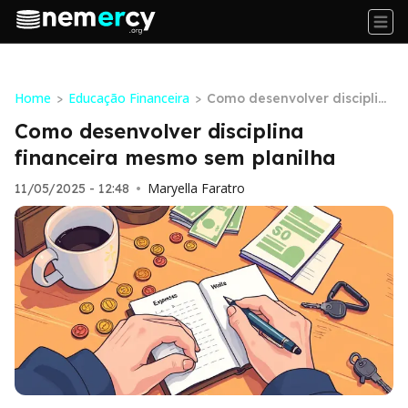
Home
Educação Financeira
>
>
Como desenvolver disciplin
a financeira mesmo sem pl
Como desenvolver disciplina
anilha
financeira mesmo sem planilha
Maryella Faratro
11/05/2025 - 12:48
•