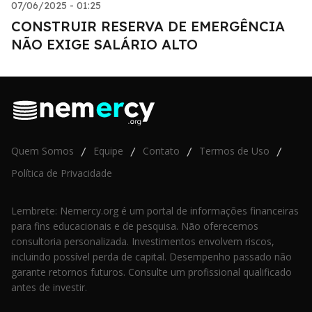
07/06/2025 - 01:25
CONSTRUIR RESERVA DE EMERGÊNCIA
NÃO EXIGE SALÁRIO ALTO
Quem Somos
Equipe
Contato
Termos de Uso
/
/
/
/
Política de Privacidade
Lembrete: Nemercy.org é um portal de informações financeiras
para fins educacionais e de pesquisa. Não oferecemos
consultoria personalizada. Investimentos envolvem riscos,
incluindo possível perda de capital. Desempenho passado não
garante retornos futuros. Consulte um profissional qualificado
antes de investir.