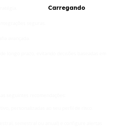
ratégia.
integrações seguras.
fia avançada.
ão de longo prazo, evitando decisões baseadas em
 as seguintes recomendações:
ivo, personalizadas ao seu perfil de risco.
tral, semestral ou anual) e configure alertas