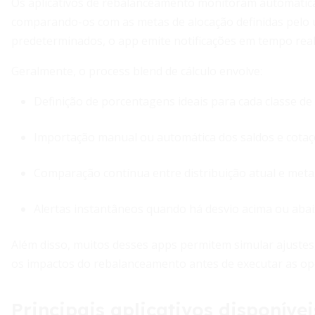
Os aplicativos de rebalanceamento monitoram automatica
comparando-os com as metas de alocação definidas pelo u
predeterminados, o app emite notificações em tempo rea
Geralmente, o process blend de cálculo envolve:
Definição de porcentagens ideais para cada classe de at
Importação manual ou automática dos saldos e cotaç
Comparação contínua entre distribuição atual e meta
Alertas instantâneos quando há desvio acima ou abaix
Além disso, muitos desses apps permitem simular ajustes, 
os impactos do rebalanceamento antes de executar as op
Principais aplicativos disponívei