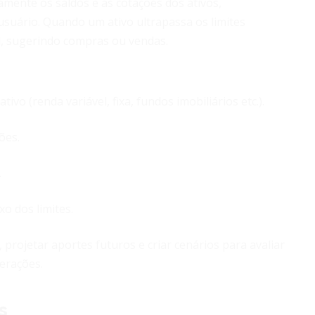
mente os saldos e as cotações dos ativos,
suário. Quando um ativo ultrapassa os limites
l, sugerindo compras ou vendas.
ivo (renda variável, fixa, fundos imobiliários etc.).
ões.
.
o dos limites.
projetar aportes futuros e criar cenários para avaliar
erações.
s