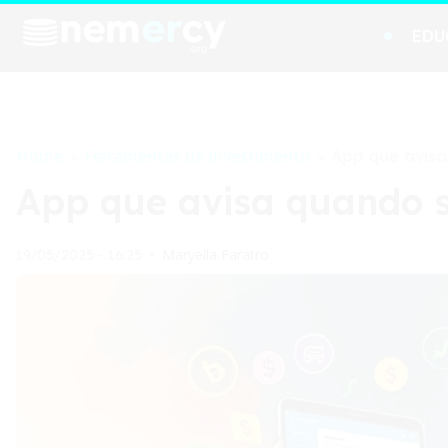
EDU
Home
Ferramentas de Investimento
>
>
App que avisa
App que avisa quando s
Maryella Faratro
19/05/2025 - 16:25
•