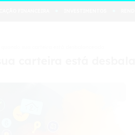
CAÇÃO FINANCEIRA
INVESTIMENTOS
REND
 quando sua carteira está desbalanceada
ua carteira está desbal