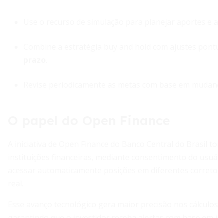
Use o recurso de simulação para planejar aportes e a
Combine a estratégia buy and hold com ajustes pont
prazo
.
Revise periodicamente as metas com base em mudanç
O papel do Open Finance
A iniciativa de Open Finance do Banco Central do Brasil 
instituições financeiras, mediante consentimento do usu
acessar automaticamente posições em diferentes corret
real.
Esse avanço tecnológico gera maior precisão nos cálculo
garantindo que o investidor receba alertas com base em 