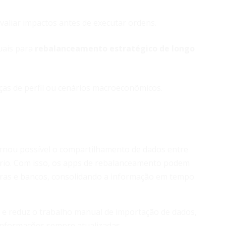
valiar impactos antes de executar ordens.
uais para
rebalanceamento estratégico de longo
as de perfil ou cenários macroeconômicos.
tornou possível o compartilhamento de dados entre
ário. Com isso, os apps de rebalanceamento podem
oras e bancos, consolidando a informação em tempo
s e reduz o trabalho manual de importação de dados,
informações sempre atualizadas.