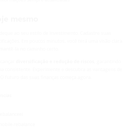
oje mesmo
adeque ao seu estilo de investimento. Cadastre suas
tificações. Em poucos minutos, você terá uma visão clara
 mantê-la no caminho certo.
alcançar
diversificação e redução de riscos
, garantindo
ma consistente. Experimente e descubra as vantagens de
 O futuro das suas finanças começa agora.
ncias
rebalanceei
mobile.rebalance