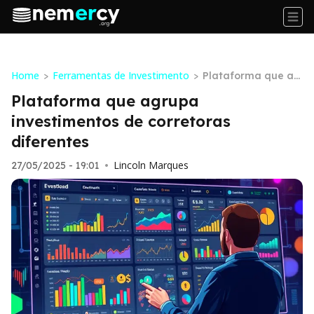
Home
Ferramentas de Investimento
>
>
Plataforma que ag
rupa investimentos
Plataforma que agrupa
de corretoras difer
investimentos de corretoras
entes
diferentes
Lincoln Marques
27/05/2025 - 19:01
•