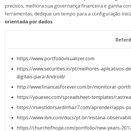
precisos, melhora sua governança financeira e ganha con
ferramentas, dedique um tempo para a configuração inicia
orientada por dados
.
Referê
https://www.portfoliovisualizer.com
https://www.securities.io/pt/melhores-aplicativos
digitais-para-Android/
http://www.financasforever.com.br/monitorar-portf
https://youexec.com/spreadsheet-templates/rastrea
https://investidorsardinha.r7.com/aprender/apps-
https://www.ibm.com/docs/pt-br/instana-observabili
https://churchofhope.com/portfolio/new-years-201