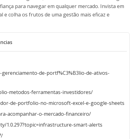
fiança para navegar em qualquer mercado. Invista em
l e colha os frutos de uma gestão mais eficaz e
ncias
-de-gerenciamento-de-portf%C3%B3lio-de-ativos-
olio-metodos-ferramentas-investidores/
dor-de-portfolio-no-microsoft-excel-e-google-sheets
para-acompanhar-o-mercado-financeiro/
ty/1.0.297?topic=infrastructure-smart-alerts
7/