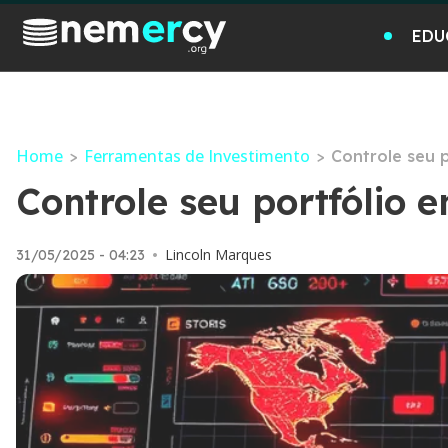
EDU
Home
Ferramentas de Investimento
>
>
Controle seu p
Controle seu portfólio 
Lincoln Marques
31/05/2025 - 04:23
•